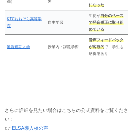
都）
習
になった
生徒が
自分のペース
KTCおおぞら高等学
自主学習
で発音矯正に取り組
院
めている
音声フィードバック
滋賀短期大学
授業内・課題学習
が客観的
で、学生も
納得感あり
さらに詳細を見たい場合はこちらの公式資料をご覧くださ
い：
👉
ELSA導入校の声