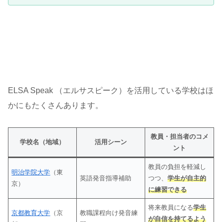
ELSA Speak （エルサスピーク）を活用している学校はほ
かにもたくさんあります。
教員・担当者のコメ
学校名（地域）
活用シーン
ント
教員の負担を軽減し
明治学院大学
（東
英語発音指導補助
つつ、
学生が自主的
京）
に練習できる
将来教員になる
学生
京都教育大学
（京
教職課程向け発音練
が自信を持てるよう