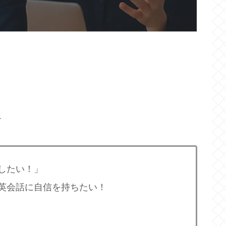
す
したい！」
英会話に自信を持ちたい！