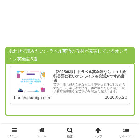
あわせて読みたい:トラベル英語の教材が充実しているオンラ
イン英会話5選
【2025年版】トラベル英会話ならココ！旅
行英語に強いオンライン英会話おすすめ厳
選
英語も旅も好きなあなたに！英語力を伸ばしながら
旅をもっと楽しむ方法を、体験談とともに紹介。使
える英語表現や旅英語の学習法も解説します。
2026.06.20
banshakueigo.com
メニュー
ホーム
検索
トップ
サイドバー