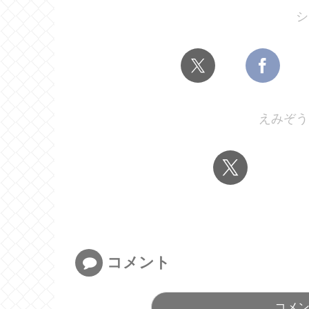
シ
えみぞう
コメント
コメ