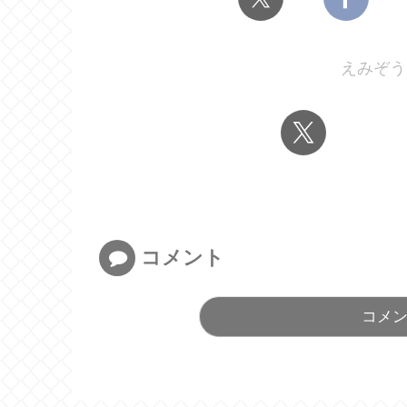
えみぞう
コメント
コメ