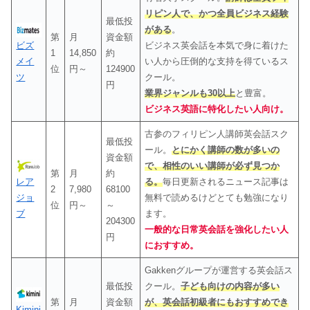
リピン人で、かつ全員ビジネス経験
最低投
がある
。
第
月
資金額
ビズ
ビジネス英会話を本気で身に着けた
1
14,850
約
メイ
い人から圧倒的な支持を得ているス
位
円～
124900
ツ
クール。
円
業界ジャンルも30以上
と豊富。
ビジネス英語に特化したい人向け。
古参のフィリピン人講師英会話スク
最低投
ール。
とにかく講師の数が多いの
資金額
で、相性のいい講師が必ず見つか
第
月
約
レア
る。
毎日更新されるニュース記事は
2
7,980
68100
ジョ
無料で読めるけどとても勉強になり
位
円～
～
ブ
ます。
204300
一般的な日常英会話を強化したい人
円
におすすめ。
Gakkenグループが運営する英会話ス
最低投
クール。
子ども向けの内容が多い
第
月
資金額
が、英会話初級者にもおすすめでき
Kimini