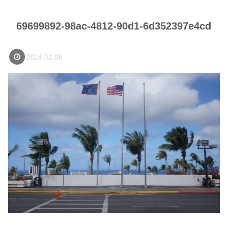
69699892-98ac-4812-90d1-6d352397e4cd
2024.02.06