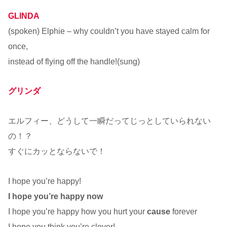
GLINDA
(spoken) Elphie – why couldn’t you have stayed calm for
once,
instead of flying off the handle!(sung)
グリンダ
エルフィー、どうして一瞬だってじっとしていられない
の！？
すぐにカッとならないで！
I hope you’re happy!
I hope you’re happy now
I hope you’re happy how you hurt your
cause
forever
I hope you think you’re clever!